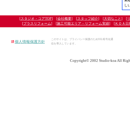
素
し
[
スタジオ・コアTOP
] [
会社概要
] [
スタッフ紹介
] [
大切なこと
] [
[
プラスリフォーム
] [
施工可能エリア・リフォーム実績
] [
ＫＯＡ日
このサイトは、プライバシー保護のためSSL暗号化通
個人情報保護方針
信を導入しています。
Copyright© 2002 Studio-koa All Righ