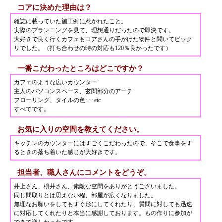
コアに決めた理由は？
雑誌に載っていた施工例に惹かれたこと。
実際のプランニングを見て、理想通りだったので即決です。
大好きで良く行くカフェもコアさんの手がけた物件と聞いてビック
リでした。（打ち合わせの時の対応も120％良かったです）
一番こだわったところはどこですか？
カフェのような広いカウンター
主人のパソコンスペース、玄関部分のアーチ
フローリング、タイルの色･･･etc
すべてです。
お気に入りの空間を教えてください。
キッチンのカウンターにはすごくこだわったので、そこで食事をす
るときの落ち着いた感じが大好きです。
担当者、職人さんにコメントをどうぞ。
井上さん、枡井さん、素敵な空間をありがとうございました。
同じ間取りとは思えない程、部屋が広くなりました。
無理なお願いをしてもすぐ形にしてくれたり、質問に対しても迅速
に対応してくれたりと本当に感謝しております。もの作りに参加が