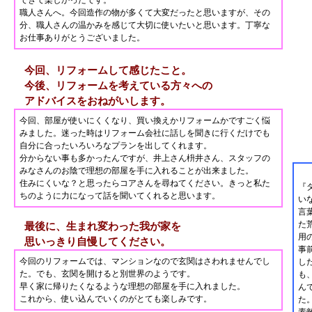
できて楽しかったです。
職人さんへ。今回造作の物が多くて大変だったと思いますが、その
分、職人さんの温かみを感じて大切に使いたいと思います。丁寧な
お仕事ありがとうございました。
今回、リフォームして感じたこと。
今後、リフォームを考えている方々への
アドバイスをおねがいします。
今回、部屋が使いにくくなり、買い換えかリフォームかですごく悩
みました。迷った時はリフォーム会社に話しを聞きに行くだけでも
自分に合ったいろいろなプランを出してくれます。
分からない事も多かったんですが、井上さん枡井さん、スタッフの
みなさんのお陰で理想の部屋を手に入れることが出来ました。
住みにくいな？と思ったらコアさんを尋ねてください。きっと私た
『
ちのように力になって話を聞いてくれると思います。
い
言
た
最後に、生まれ変わった我が家を
用
思いっきり自慢してください。
事
今回のリフォームでは、マンションなので玄関はさわれませんでし
し
た。でも、玄関を開けると別世界のようです。
も
早く家に帰りたくなるような理想の部屋を手に入れました。
ん
これから、使い込んでいくのがとても楽しみです。
た