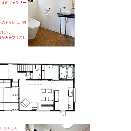
さまのギャラリー
。
トのトイレは、階
ました。
温かみをプラスし
リジナルの