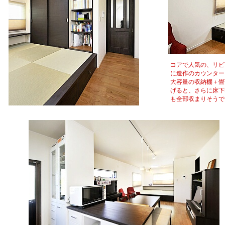
コアで人気の、リビ
に造作のカウンター
大容量の収納棚＋畳
げると、さらに床下
も全部収まりそうで