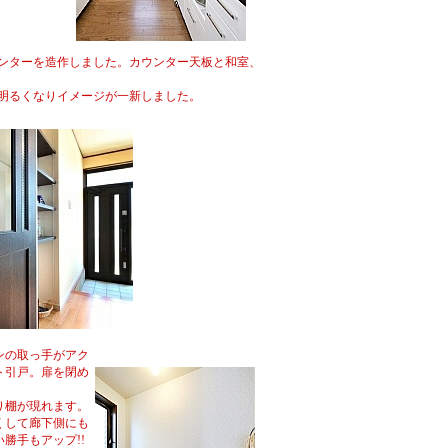
ンターを造作しました。カウンター天板と和室、
明るくなりイメージが一新しました。
ンの取っ手がアク
ト引戸。扉を閉め
り棚が現れます。
くして廊下側にも
勝手もアップ!!