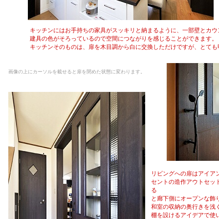
キッチンにはお手持ちの家具がスッキリと納まるように、一部壁とカウ
建具の色がそろっているので空間につながりを感じることができます。
キッチンそのものは、扉を木目調から白に交換しただけですが、とても
画像の上にカーソルを載せると扉を閉めた状態に変わります。
リビングへの扉はアイア
セントの造作アウトセッ
る
と廊下側にオープンな飾
和室の収納の奥行きを浅
棚を設けるアイデアで使い