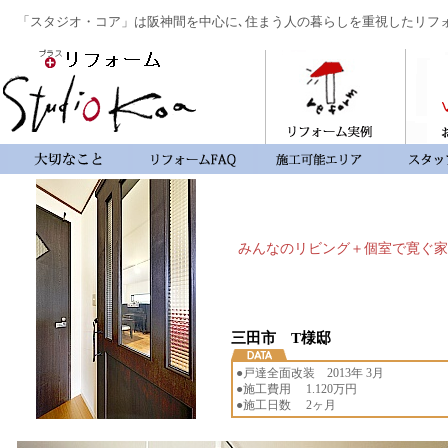
「スタジオ・コア」は阪神間を中心に､住まう人の暮らしを重視したリフ
みんなのリビング＋個室で寛ぐ家
三田市 T様邸
●戸達全面改装 2013年 3月
●施工費用 1.120万円
●施工日数 2ヶ月