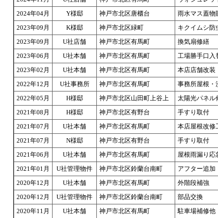
2024年04月
Y様邸
神戸市北区唐櫃台
雨水マス蓋物
2023年09月
K様邸
神戸市北区緑町
キクイムシ防
2023年09月
U社店舗
神戸市北区有馬町
換気扇修繕
2023年06月
U社本舗
神戸市北区有馬町
工場勝手口入
2023年02月
U社本舗
神戸市北区有馬町
本店店舗改装
2022年12月
U社事務所
神戸市北区有馬町
事務所屋根・
2022年05月
H様邸
神戸市北区山田町上谷上
太陽光パネル
2021年08月
H様邸
神戸市北区有野台
手すり取付
2021年07月
U社本舗
神戸市北区有馬町
本店屋根改修
2021年07月
N様邸
神戸市北区有野台
手すり取付
2021年06月
U社本舗
神戸市北区有馬町
屋根雨漏り応
2021年01月
U社管理物件
神戸市北区鈴蘭台南町
アフター追加
2020年12月
U社本舗
神戸市北区有馬町
外階段補強
2020年12月
U社管理物件
神戸市北区鈴蘭台南町
部品交換
2020年11月
U社本舗
神戸市北区有馬町
駐車場補修他