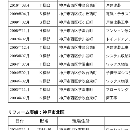
2010年03月
Ｔ様邸
神戸市西区井吹台東町
戸建改装
2009年04月
Ｓ様邸
神戸市西区桜ヶ丘西町
電気・テラス
2009年02月
Ｓ様邸
神戸市西区桜ヶ丘町
戸建改装工事
2008年11月
Ｈ様邸
神戸市西区学園西町
マンション改
2007年02月
Ｔ様邸
神戸市西区伊川谷町
トイレドアノ
2005年12月
Ｔ様邸
神戸市西区井吹台東町
戸建改装工事
2005年07月
Ｏ様邸
神戸市西区伊川谷町
システム収納
2004年07月
Ｔ様邸
神戸市西区学園東町
ワックス物販
2004年02月
Ｋ様邸
神戸市西区伊吹台西町
子供部屋シス
2004年02月
Ｋ様邸
神戸市西区伊吹台東町
ワックス物販
2003年11月
Ｔ様邸
神戸市西区学園東町
フローリング
2003年07月
Ｋ様邸
神戸市西区伊吹台東町
床工事
リフォーム実績：神戸市北区
日付
邸名
現場住所
2024年11月
U社店舗
神戸市北区有馬町
ウォシュレッ