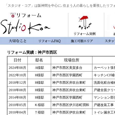
「スタジオ・コア」は阪神間を中心に､住まう人の暮らしを重視したリフ
リフォーム実績：神戸市西区
日付
邸名
現場住所
2024年08月
A様邸
神戸市西区美賀多台
カーペット張
2022年10月
H様邸
神戸市西区学園西町
キッチンCF
2018年12月
H様邸
神戸市西区井吹台東町
洗面化粧台補
2018年08月
H様邸
神戸市西区井吹台東町
戸建全面クリ
2014年08月
H様邸
神戸市西区学園西町
マンション部
2010年05月
Ｋ様邸
神戸市西区伊川谷町潤和
戸建改装工事
2010年04月
Ｔ様邸
神戸市西区伊吹台東町
トイレ漏水工