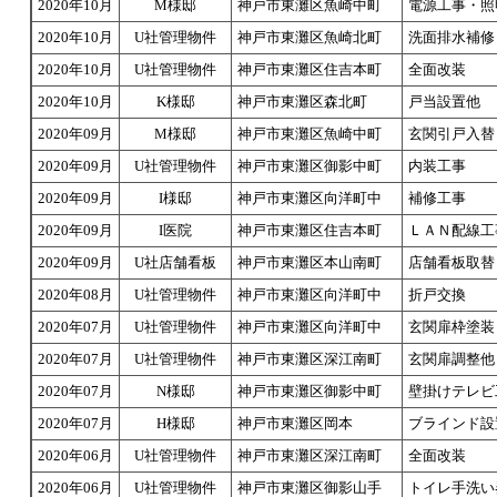
2020年10月
M様邸
神戸市東灘区魚崎中町
電源工事・照
2020年10月
U社管理物件
神戸市東灘区魚崎北町
洗面排水補修
2020年10月
U社管理物件
神戸市東灘区住吉本町
全面改装
2020年10月
K様邸
神戸市東灘区森北町
戸当設置他
2020年09月
M様邸
神戸市東灘区魚崎中町
玄関引戸入替
2020年09月
U社管理物件
神戸市東灘区御影中町
内装工事
2020年09月
I様邸
神戸市東灘区向洋町中
補修工事
2020年09月
I医院
神戸市東灘区住吉本町
ＬＡＮ配線工
2020年09月
U社店舗看板
神戸市東灘区本山南町
店舗看板取替
2020年08月
U社管理物件
神戸市東灘区向洋町中
折戸交換
2020年07月
U社管理物件
神戸市東灘区向洋町中
玄関扉枠塗装
2020年07月
U社管理物件
神戸市東灘区深江南町
玄関扉調整他
2020年07月
N様邸
神戸市東灘区御影中町
壁掛けテレビ
2020年07月
H様邸
神戸市東灘区岡本
ブラインド設
2020年06月
U社管理物件
神戸市東灘区深江南町
全面改装
2020年06月
U社管理物件
神戸市東灘区御影山手
トイレ手洗い