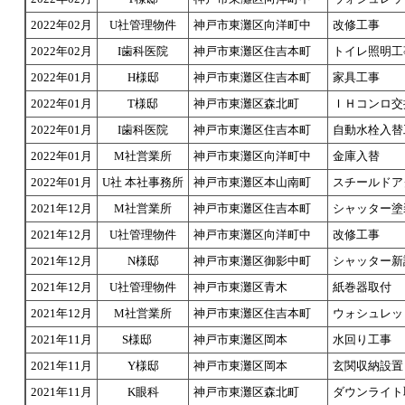
2022年02月
U社管理物件
神戸市東灘区向洋町中
改修工事
2022年02月
I歯科医院
神戸市東灘区住吉本町
トイレ照明工
2022年01月
H様邸
神戸市東灘区住吉本町
家具工事
2022年01月
T様邸
神戸市東灘区森北町
ＩＨコンロ交
2022年01月
I歯科医院
神戸市東灘区住吉本町
自動水栓入替
2022年01月
M社営業所
神戸市東灘区向洋町中
金庫入替
2022年01月
U社 本社事務所
神戸市東灘区本山南町
スチールドア
2021年12月
M社営業所
神戸市東灘区住吉本町
シャッター塗
2021年12月
U社管理物件
神戸市東灘区向洋町中
改修工事
2021年12月
N様邸
神戸市東灘区御影中町
シャッター新
2021年12月
U社管理物件
神戸市東灘区青木
紙巻器取付
2021年12月
M社営業所
神戸市東灘区住吉本町
ウォシュレッ
2021年11月
S様邸
神戸市東灘区岡本
水回り工事
2021年11月
Y様邸
神戸市東灘区岡本
玄関収納設置
2021年11月
K眼科
神戸市東灘区森北町
ダウンライト