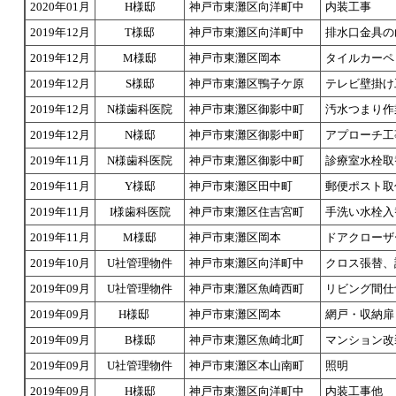
2020年01月
H様邸
神戸市東灘区向洋町中
内装工事
2019年12月
T様邸
神戸市東灘区向洋町中
排水口金具の
2019年12月
M様邸
神戸市東灘区岡本
タイルカーペ
2019年12月
S様邸
神戸市東灘区鴨子ケ原
テレビ壁掛け
2019年12月
N様歯科医院
神戸市東灘区御影中町
汚水つまり作
2019年12月
N様邸
神戸市東灘区御影中町
アプローチ工
2019年11月
N様歯科医院
神戸市東灘区御影中町
診療室水栓取
2019年11月
Y様邸
神戸市東灘区田中町
郵便ポスト取
2019年11月
I様歯科医院
神戸市東灘区住吉宮町
手洗い水栓入
2019年11月
M様邸
神戸市東灘区岡本
ドアクローザ
2019年10月
U社管理物件
神戸市東灘区向洋町中
クロス張替、
2019年09月
U社管理物件
神戸市東灘区魚崎西町
リビング間仕
2019年09月
H様邸
神戸市東灘区岡本
網戸・収納扉
2019年09月
B様邸
神戸市東灘区魚崎北町
マンション改
2019年09月
U社管理物件
神戸市東灘区本山南町
照明
2019年09月
H様邸
神戸市東灘区向洋町中
内装工事他