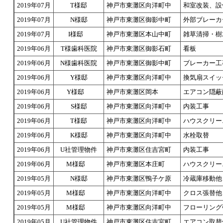
2019年07月
T様邸
神戸市東灘区向洋町中
和室改装、設
2019年07月
N様邸
神戸市東灘区御影中町
外部ブレーカ
2019年07月
I様邸
神戸市東灘区本山中町
雑草清掃・樹
2019年06月
T様歯科医院
神戸市東灘区御影石町
看板
2019年06月
N様歯科医院
神戸市東灘区御影中町
ブレーカー工
2019年06月
Y様邸
神戸市東灘区向洋町中
換気扇スイッ
2019年06月
Y様邸
神戸市東灘区岡本
エアコン隠蔽
2019年06月
S様邸
神戸市東灘区向洋町中
内装工事
2019年06月
T様邸
神戸市東灘区向洋町中
ハウスクリー
2019年06月
K様邸
神戸市東灘区向洋町中
水栓取替
2019年06月
U社管理物件
神戸市東灘区住吉宮町
内装工事
2019年06月
M様邸
神戸市東灘区本庄町
ハウスクリー
2019年05月
N様邸
神戸市東灘区鴨子ケ原
冷蔵庫移動他
2019年05月
M様邸
神戸市東灘区向洋町中
クロス張替他
2019年05月
M様邸
神戸市東灘区向洋町中
フローリング
2019年05月
U社管理物件
神戸市東灘区住吉宮町
エアコン取替