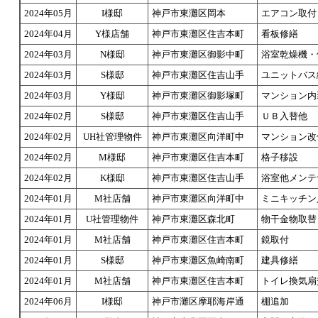
2024年05月
I様邸
神戸市東灘区岡本
エアコン取付
2024年04月
Y様店舗
神戸市東灘区住吉本町
看板修繕
2024年03月
N様邸
神戸市東灘区御影中町
浴室乾燥機・
2024年03月
S様邸
神戸市東灘区住吉山手
ユニットバス
2024年03月
Y様邸
神戸市東灘区御影塚町
マンション内
2024年02月
S様邸
神戸市東灘区住吉山手
ＵＢ入替他
2024年02月
UH社管理物件
神戸市東灘区向洋町中
マンション改
2024年02月
M様邸
神戸市東灘区住吉本町
格子移設
2024年02月
K様邸
神戸市東灘区住吉山手
浴室他メンテ
2024年01月
M社店舗
神戸市東灘区向洋町中
ミニキッチン
2024年01月
U社管理物件
神戸市東灘区森北町
物干金物取替
2024年01月
M社店舗
神戸市東灘区住吉本町
鏡取付
2024年01月
S様邸
神戸市東灘区魚崎南町
建具修繕
2024年01月
M社店舗
神戸市東灘区住吉本町
トイレ換気扇
2024年06月
I様邸
神戸市灘区摩耶海岸通
棚追加