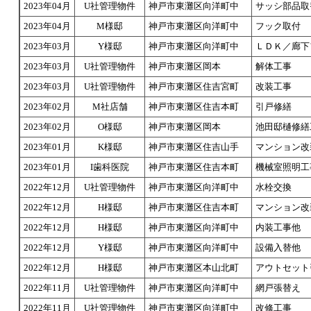
2023年04月
U社管理物件
神戸市東灘区向洋町中
サッシ部品取
2023年04月
M様邸
神戸市東灘区向洋町中
フック取付
2023年03月
Y様邸
神戸市東灘区向洋町中
ＬＤＫ／廊下
2023年03月
U社管理物件
神戸市東灘区岡本
解体工事
2023年03月
U社管理物件
神戸市東灘区住吉宮町
改装工事
2023年02月
M社店舗
神戸市東灘区住吉本町
引戸修繕
2023年02月
O様邸
神戸市東灘区岡本
池田邸樋修繕
2023年01月
K様邸
神戸市東灘区住吉山手
マンション改
2023年01月
I歯科医院
神戸市東灘区住吉本町
機械室照明工
2022年12月
U社管理物件
神戸市東灘区向洋町中
水栓交換
2022年12月
H様邸
神戸市東灘区住吉本町
マンション改
2022年12月
H様邸
神戸市東灘区向洋町中
内装工事他
2022年12月
Y様邸
神戸市東灘区向洋町中
設備入替他
2022年12月
H様邸
神戸市東灘区本山北町
アウトセット
2022年11月
U社管理物件
神戸市東灘区向洋町中
網戸張替え
2022年11月
U社管理物件
神戸市東灘区向洋町中
改修工事