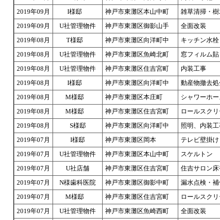
2019年09月
I様邸
神戸市東灘区本山中町
雑草清掃・樹
2019年09月
U社管理物件
神戸市東灘区御影山手
全面改装
2019年08月
T様邸
神戸市東灘区向洋町中
キッチン水栓
2019年08月
U社管理物件
神戸市東灘区魚崎北町
窓フィルム貼
2019年08月
U社管理物件
神戸市東灘区住吉宮町
内装工事
2019年08月
I様邸
神戸市東灘区向洋町中
動産物撤去処
2019年08月
M様邸
神戸市東灘区本庄町
シャワーホー
2019年08月
M様邸
神戸市東灘区住吉宮町
ロールスクリ
2019年08月
S様邸
神戸市東灘区向洋町中
照明、内装工
2019年07月
I様邸
神戸市東灘区岡本
テレビ壁掛け
2019年07月
U社管理物件
神戸市東灘区本山中町
スケルトン
2019年07月
U社店舗
神戸市東灘区住吉宮町
住吉サロン床
2019年07月
N様歯科医院
神戸市東灘区御影中町
漏水点検・補
2019年07月
M様邸
神戸市東灘区住吉宮町
ロールスクリ
2019年07月
U社管理物件
神戸市東灘区魚崎西町
全面改装