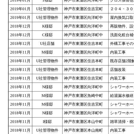
2019年01月
T様邸
神戸市東灘区向洋町中
クロス張替他
2019年01月
U社管理物件
神戸市東灘区住吉宮町
２０４・３０
2019年01月
U社管理物件
神戸市東灘区向洋町中
屋内換気口取
2018年12月
K様邸
神戸市東灘区向洋町中
再販物件、設
2018年12月
C様邸
神戸市東灘区向洋町中
洗面化粧台補
2018年12月
U社店舗
神戸市東灘区住吉本町
外構工事その
2018年11月
M様邸
神戸市東灘区向洋町中
内装工事
2018年11月
U社管理物件
神戸市東灘区住吉本町
既存店舗2階
2018年11月
U社管理物件
神戸市東灘区住吉本町
店舗改装
2018年11月
U社管理物件
神戸市東灘区住吉宮町
内装工事
2018年11月
N様邸
神戸市東灘区向洋町中
シャワーホー
2018年11月
M様邸
神戸市東灘区魚崎中町
給湯漏水修繕
2018年11月
M様邸
神戸市東灘区住吉宮町
シャワーホー
2018年11月
N様邸
神戸市東灘区向洋町中
シャワーホー
2018年11月
I様邸
神戸市東灘区本山中町
雑草清掃・樹
2018年11月
U社管理物件
神戸市東灘区本山南町
内装工事