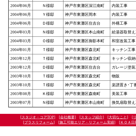
2004年06月
Ｎ様邸
神戸市東灘区深江南町
内装工事
2004年06月
Ｙ様邸
神戸市東灘区岡本
内装工事
2004年06月
Ｄ様邸
神戸市東灘区住吉台
外構工事
2004年03月
Ｎ様邸
神戸市東灘区本山南町
給湯器取替え
2004年03月
Ｏ様邸
神戸市東灘区御影本町
和室改装工事
2004年01月
Ｔ様邸
神戸市東灘区森北町
キッチン工事
2003年12月
Ｔ様邸
神戸市東灘区森北町
キッチン収納
2003年12月
Ｄ様邸
神戸市東灘区住吉台
ガレージ塗装
2003年10月
Ｔ様邸
神戸市東灘区森北町
物販
2003年10月
Ｔ様邸
神戸市東灘区森北町
楽譜置き･丁
2003年08月
Ｋ様邸
神戸市東灘区森南町
美装工事
2003年07月
Ｎ様邸
神戸市東灘区本山南町
換気扇取替え
[
スタジオ・コアTOP
] [
会社概要
] [
スタッフ紹介
] [
大切なこと
] [
[
プラスリフォーム
] [
施工可能エリア・リフォーム実績
] [
ＫＯＡ日