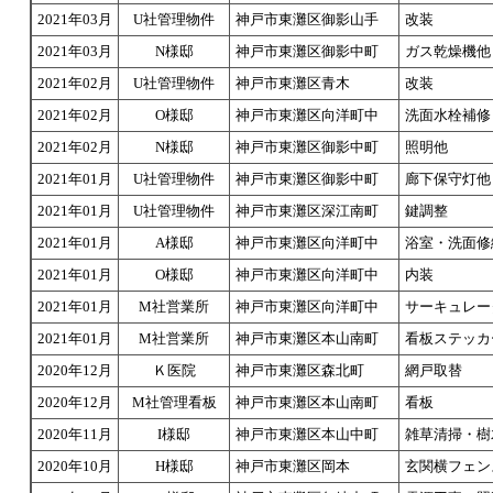
2021年03月
U社管理物件
神戸市東灘区御影山手
改装
2021年03月
N様邸
神戸市東灘区御影中町
ガス乾燥機他
2021年02月
U社管理物件
神戸市東灘区青木
改装
2021年02月
O様邸
神戸市東灘区向洋町中
洗面水栓補修
2021年02月
N様邸
神戸市東灘区御影中町
照明他
2021年01月
U社管理物件
神戸市東灘区御影中町
廊下保守灯他
2021年01月
U社管理物件
神戸市東灘区深江南町
鍵調整
2021年01月
A様邸
神戸市東灘区向洋町中
浴室・洗面修
2021年01月
O様邸
神戸市東灘区向洋町中
内装
2021年01月
M社営業所
神戸市東灘区向洋町中
サーキュレー
2021年01月
M社営業所
神戸市東灘区本山南町
看板ステッ
2020年12月
Ｋ医院
神戸市東灘区森北町
網戸取替
2020年12月
M社管理看板
神戸市東灘区本山南町
看板
2020年11月
I様邸
神戸市東灘区本山中町
雑草清掃・樹
2020年10月
H様邸
神戸市東灘区岡本
玄関横フェン