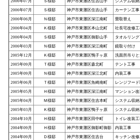
2006年07月
Ｓ様邸
神戸市東灘区住吉山手
システム収納
2006年07月
Ｓ様邸
神戸市東灘区住吉山手
カーテン工事
2006年06月
Ｎ様邸
神戸市東灘区深江南町
畳取替え
2006年04月
Ｋ様邸
神戸市東灘区本山北町
社長宅改修工
2006年04月
Ｓ様邸
神戸市東灘区御影山手
タオルリング
2006年03月
Ｎ様邸
神戸市東灘区深江南町
鏡取り付け
2005年12月
Ｋ様邸
神戸市東灘区鴨子ヶ原
洗面所吊りと
2005年09月
Ｔ様邸
神戸市東灘区森北町
テント工事
2005年09月
Ｎ様邸
神戸市東灘区深江北町
内装工事
2005年06月
Ｔ様邸
神戸市東灘区魚崎南町
レンジフード
2005年05月
Ｈ様邸
神戸市東灘区深江南町
マンション改
2005年04月
Ｍ様邸
神戸市東灘区住吉本町
システム収納
2005年03月
Ｋ様邸
神戸市東灘区鴨子ヶ原
システム収納
2004年10月
Ｈ様邸
神戸市東灘区田中町
トイレ改装工
2004年09月
Ｈ様邸
神戸市東灘区御影町御影
内装工事
2004年09月
Ｄ様邸
神戸市東灘区住吉台
キッチン改修