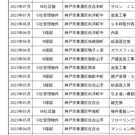
2023年07月
M社店舗
神戸市東灘区住吉本町
サロン ミニ
2023年07月
U社管理物件
神戸市東灘区向洋町中
改装工事
2023年06月
U社管理物件
神戸市東灘区向洋町中
ＵＢ枠取付再
2023年06月
Y様邸
神戸市東灘区向洋町中
内装
2023年06月
N様邸
神戸市東灘区魚崎南町
給湯器交換
2023年06月
K様邸
神戸市東灘区鴨子ヶ原
ガラスフィル
2023年06月
K様邸
神戸市東灘区御影山手
戸建改装工事
2023年05月
U社管理物件
神戸市東灘区岡本
改装工事
2023年05月
N様邸
神戸市東灘区御影中町
網戸張替・カ
2023年05月
S様邸
神戸市東灘区住吉山手
給湯器入替
2023年05月
U社管理物件
神戸市東灘区向洋町中
引き違い襖新
2023年05月
Y様邸
神戸市東灘区住吉台
鍵交換
2023年05月
M社店舗
神戸市東灘区甲南町
物件看板シー
2023年05月
U社管理物件
神戸市東灘区住吉山手
フローリング
2023年04月
Y様邸
神戸市東灘区住吉台
マンション内