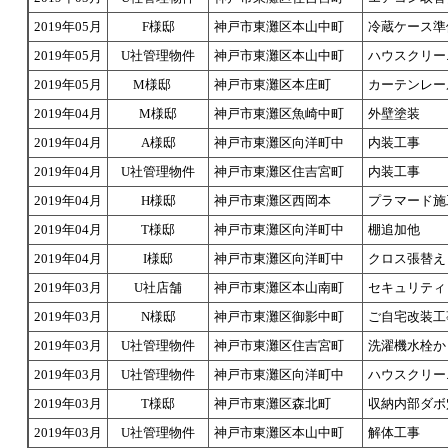
2019年05月
F様邸
神戸市東灘区本山中町
冷蔵ケース準
2019年05月
U社管理物件
神戸市東灘区本山中町
ハウスクリー
2019年05月
M様邸
神戸市東灘区本庄町
カーテンレー
2019年04月
M様邸
神戸市東灘区魚崎中町
外壁塗装
2019年04月
A様邸
神戸市東灘区向洋町中
内装工事
2019年04月
U社管理物件
神戸市東灘区住吉宮町
内装工事
2019年04月
H様邸
神戸市東灘区西岡本
プラマード施
2019年04月
T様邸
神戸市東灘区向洋町中
棚追加他
2019年04月
I様邸
神戸市東灘区向洋町中
クロス張替え
2019年03月
U社店舗
神戸市東灘区本山南町
セキュリティ
2019年03月
N様邸
神戸市東灘区御影中町
ご自宅改装工
2019年03月
U社管理物件
神戸市東灘区住吉宮町
洗濯機水栓か
2019年03月
U社管理物件
神戸市東灘区向洋町中
ハウスクリー
2019年03月
T様邸
神戸市東灘区森北町
収納内部ダボ
2019年03月
U社管理物件
神戸市東灘区本山中町
解体工事