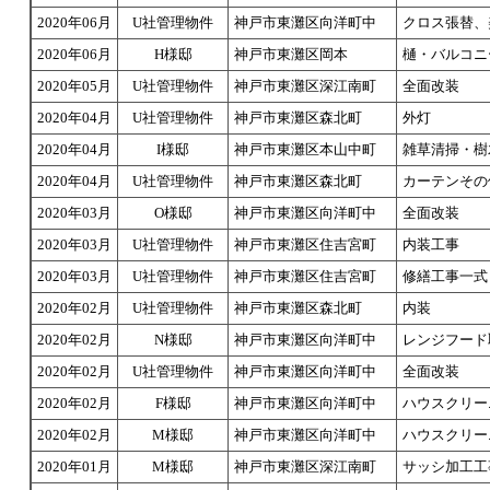
2020年06月
U社管理物件
神戸市東灘区向洋町中
クロス張替、
2020年06月
H様邸
神戸市東灘区岡本
樋・バルコニ
2020年05月
U社管理物件
神戸市東灘区深江南町
全面改装
2020年04月
U社管理物件
神戸市東灘区森北町
外灯
2020年04月
I様邸
神戸市東灘区本山中町
雑草清掃・樹
2020年04月
U社管理物件
神戸市東灘区森北町
カーテンその
2020年03月
O様邸
神戸市東灘区向洋町中
全面改装
2020年03月
U社管理物件
神戸市東灘区住吉宮町
内装工事
2020年03月
U社管理物件
神戸市東灘区住吉宮町
修繕工事一式
2020年02月
U社管理物件
神戸市東灘区森北町
内装
2020年02月
N様邸
神戸市東灘区向洋町中
レンジフード
2020年02月
U社管理物件
神戸市東灘区向洋町中
全面改装
2020年02月
F様邸
神戸市東灘区向洋町中
ハウスクリー
2020年02月
M様邸
神戸市東灘区向洋町中
ハウスクリー
2020年01月
M様邸
神戸市東灘区深江南町
サッシ加工工