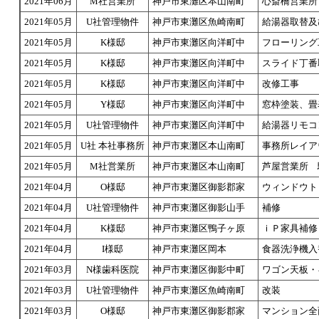
2021年06月
M社営業所
神戸市東灘区本山南町
心斎橋営業所
2021年05月
U社管理物件
神戸市東灘区魚崎南町
給湯器取替及
2021年05月
K様邸
神戸市東灘区向洋町中
フローリング
2021年05月
K様邸
神戸市東灘区向洋町中
スライド丁番
2021年05月
K様邸
神戸市東灘区向洋町中
改修工事
2021年05月
Y様邸
神戸市東灘区向洋町中
窓枠塗装、畳
2021年05月
U社管理物件
神戸市東灘区向洋町中
給湯器リモコ
2021年05月
U社 本社事務所
神戸市東灘区本山南町
事務所レイア
2021年05月
M社営業所
神戸市東灘区本山南町
芦屋営業所 
2021年04月
O様邸
神戸市東灘区御影郡家
ウィンドウト
2021年04月
U社管理物件
神戸市東灘区御影山手
補修
2021年04月
K様邸
神戸市東灘区鴨子ヶ原
ｉＰ家具補修
2021年04月
I様邸
神戸市東灘区岡本
食器洗浄機入
2021年03月
N様歯科医院
神戸市東灘区御影中町
ワゴン天板・
2021年03月
U社管理物件
神戸市東灘区魚崎南町
改装
2021年03月
O様邸
神戸市東灘区御影郡家
マンション全