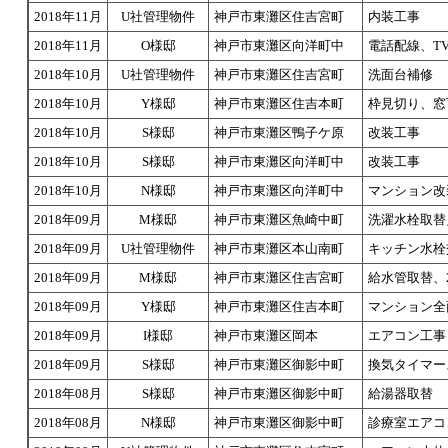
2018年11月
U社管理物件
神戸市東灘区住吉宮町
内装工事
2018年11月
O様邸
神戸市東灘区向洋町中
電話配線、T
2018年10月
U社管理物件
神戸市東灘区住吉宮町
洗面台補修
2018年10月
Y様邸
神戸市東灘区住吉本町
枠見切り、窓
2018年10月
S様邸
神戸市東灘区鴨子ケ原
改装工事
2018年10月
S様邸
神戸市東灘区向洋町中
改装工事
2018年10月
N様邸
神戸市東灘区向洋町中
マンション改
2018年09月
M様邸
神戸市東灘区魚崎中町
洗濯水栓取替
2018年09月
U社管理物件
神戸市東灘区本山南町
キッチン水栓
2018年09月
M様邸
神戸市東灘区住吉宮町
給水管取替、
2018年09月
Y様邸
神戸市東灘区住吉本町
マンション全
2018年09月
I様邸
神戸市東灘区岡本
エアコン工事
2018年09月
S様邸
神戸市東灘区御影中町
換気タイマー
2018年08月
S様邸
神戸市東灘区御影中町
給湯器取替
2018年08月
N様邸
神戸市東灘区御影中町
診療室エアコ