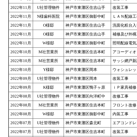
2022年11月
U社管理物件
神戸市東灘区住吉山手
改装工事
2022年11月
N様歯科医院
神戸市東灘区御影中町
ＬＡＮ配線工
2022年11月
O様邸
神戸市東灘区住吉山手
洗面化粧台入
2022年11月
O様邸
神戸市東灘区住吉山手
補修及び外構
2022年11月
W様邸
神戸市東灘区御影中町
照明配線電気
2022年10月
M社営業所
神戸市東灘区住吉本町
アコーディオ
2022年10月
M社営業所
神戸市東灘区住吉本町
サッシ網戸新
2022年10月
Y様邸
神戸市東灘区岡本
ウォシュレッ
2022年09月
U社管理物件
神戸市東灘区岡本
改装工事
2022年09月
K様邸
神戸市東灘区鴨子ヶ原
ｉＰ家具補修
2022年08月
U社管理物件
神戸市東灘区向洋町中
改修工事
2022年08月
M社営業所
神戸市東灘区住吉本町
フロント改修
2022年08月
W様邸
神戸市東灘区御影中町
内装工事
2022年07月
U社管理物件
神戸市東灘区森北町
エアコンドレ
2022年07月
U社管理物件
神戸市東灘区住吉本町
改装工事