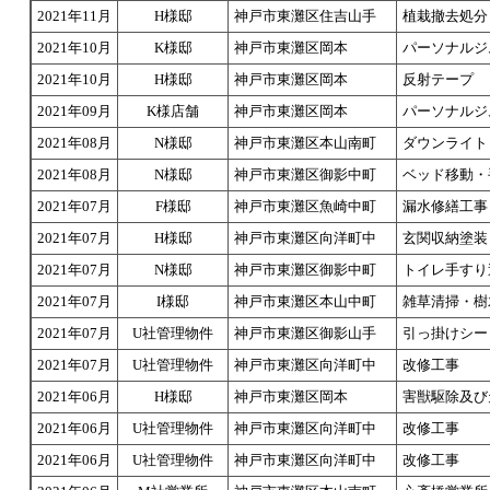
2021年11月
H様邸
神戸市東灘区住吉山手
植栽撤去処分
2021年10月
K様邸
神戸市東灘区岡本
パーソナルジ
2021年10月
H様邸
神戸市東灘区岡本
反射テープ
2021年09月
K様店舗
神戸市東灘区岡本
パーソナルジ
2021年08月
N様邸
神戸市東灘区本山南町
ダウンライト
2021年08月
N様邸
神戸市東灘区御影中町
ベッド移動・
2021年07月
F様邸
神戸市東灘区魚崎中町
漏水修繕工事
2021年07月
H様邸
神戸市東灘区向洋町中
玄関収納塗装
2021年07月
N様邸
神戸市東灘区御影中町
トイレ手すり
2021年07月
I様邸
神戸市東灘区本山中町
雑草清掃・樹
2021年07月
U社管理物件
神戸市東灘区御影山手
引っ掛けシー
2021年07月
U社管理物件
神戸市東灘区向洋町中
改修工事
2021年06月
H様邸
神戸市東灘区岡本
害獣駆除及び
2021年06月
U社管理物件
神戸市東灘区向洋町中
改修工事
2021年06月
U社管理物件
神戸市東灘区向洋町中
改修工事