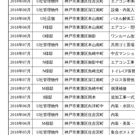
2018年08月
U社管理物件
神戸市東灘区住吉宮町
エアコン本体
2018年08月
U社管理物件
神戸市東灘区深江南町
設備・内装入
2018年08月
U社店舗
神戸市東灘区本山南町
パネル解体工
2018年08月
F様邸
神戸市東灘区本山南町
エアコン・照
2018年08月
O様邸
神戸市東灘区御影
ワンルーム改
2018年07月
U社管理物件
神戸市東灘区本山南町
共用ゴミ置場
2018年07月
S様邸
神戸市東灘区魚崎中町
中古マンショ
2018年07月
N様邸
神戸市東灘区御影中町
エアコン工事
2018年07月
N様邸
神戸市東灘区魚崎北町
トイレCF張
2018年07月
U社管理物件
神戸市東灘区深江南町
クロス張替他
2018年07月
M様邸
神戸市東灘区魚崎中町
側溝補修
2018年07月
I様邸
神戸市東灘区岡本
追加工事一式
2018年06月
U社管理物件
神戸市東灘区向洋町中
内装・水回り
2018年06月
U社管理物件
神戸市東灘区住吉宮町
内装
2018年06月
M様邸
神戸市東灘区住吉宮町
内装・美装・
2018年05月
U社管理物件
神戸市東灘区住吉宮町
集合ポストダ