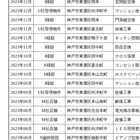
2023年12月
I様邸
神戸市東灘区岡本
玄関錠交換
2023年12月
U社管理物件
神戸市東灘区向洋町中
マンション改
2023年12月
I様邸
神戸市東灘区岡本
門扉鍵交換
2023年11月
U社管理物件
神戸市東灘区森北町
改修工事
2023年11月
S様邸
神戸市東灘区鴨子ケ原
キッチン壁開
2023年11月
I様邸
神戸市東灘区田中町
部品交換
2023年10月
I様邸
神戸市東灘区田中町
クロス張替
2023年10月
K様邸
神戸市東灘区森北町
コンセント取
2023年10月
H様邸
神戸市東灘区本山北町
ホスクリーン
2023年09月
I様邸
神戸市東灘区田中町
マンション改
2023年09月
U社管理物件
神戸市東灘区向洋町中
改修工事
2023年08月
M社店舗
神戸市東灘区本山南町
解体工事
2023年08月
M社店舗
神戸市東灘区住吉本町
電光掲示看板
2023年08月
M社店舗
神戸市東灘区向洋町中
改修工事
2023年08月
M社店舗
神戸市東灘区向洋町中
ＬＥＤ照明更
2023年08月
N歯科医院
神戸市東灘区御影中町
ドアノブ交換