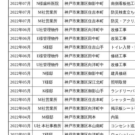
2022年07月
N様歯科医院
神戸市東灘区御影中町
南側看板他工
2022年07月
M社営業所
神戸市東灘区住吉本町
防災検査立ち
2022年07月
M社営業所
神戸市東灘区住吉本町
防災・アクリ
2022年06月
U社管理物件
神戸市東灘区向洋町中
改修工事
2022年06月
E様管理物件
神戸市東灘区田中町
改装工事
2022年06月
S様邸
神戸市東灘区住吉山手
トイレ入替・
2022年06月
E様管理物件
神戸市東灘区田中町
修繕工事
2022年05月
U社管理物件
神戸市東灘区向洋町中
改修工事
2022年05月
N様邸
神戸市東灘区御影中町
建具修繕
2022年05月
T様邸
神戸市東灘区深江北町
照明取替
2022年05月
K様邸
神戸市東灘区御影山手
ランドリーパ
2022年05月
M社営業所
神戸市東灘区住吉本町
シャッター点
2022年04月
M社営業所
神戸市東灘区向洋町中
掲示板シート
2022年04月
M様邸
神戸市東灘区岡本
内装
2022年03月
U社 本社事務所
神戸市東灘区本山南町
コンセント追
2022年02月
T様邸
神戸市東灘区向洋町中
ウォシュレッ