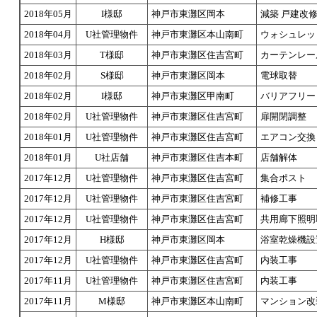
2018年05月
I様邸
神戸市東灘区岡本
減築 戸建改
2018年04月
U社管理物件
神戸市東灘区本山南町
ウォシュレッ
2018年03月
T様邸
神戸市東灘区住吉宮町
カーテンレー
2018年02月
S様邸
神戸市東灘区岡本
電球取替
2018年02月
I様邸
神戸市東灘区甲南町
バリアフリー
2018年02月
U社管理物件
神戸市東灘区住吉宮町
扉開閉調整
2018年01月
U社管理物件
神戸市東灘区住吉宮町
エアコン交換
2018年01月
U社店舗
神戸市東灘区住吉本町
店舗解体
2017年12月
U社管理物件
神戸市東灘区住吉宮町
集合ポスト
2017年12月
U社管理物件
神戸市東灘区住吉宮町
補修工事
2017年12月
U社管理物件
神戸市東灘区住吉宮町
共用廊下照明
2017年12月
H様邸
神戸市東灘区岡本
浴室乾燥機設
2017年12月
U社管理物件
神戸市東灘区住吉宮町
内装工事
2017年11月
U社管理物件
神戸市東灘区住吉宮町
内装工事
2017年11月
M様邸
神戸市東灘区本山南町
マンション改