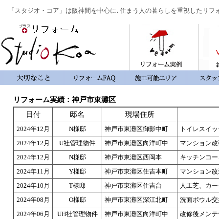
「スタジオ・コア」は阪神間を中心に､住まう人の暮らしを重視したリフ
リフォーム実績：神戸市東灘区
日付
邸名
現場住所
2024年12月
N様邸
神戸市東灘区御影中町
トイレスイッ
2024年12月
U社管理物件
神戸市東灘区向洋町中
マンション改
2024年12月
N様邸
神戸市東灘区西岡本
キッチンコー
2024年11月
Y様邸
神戸市東灘区住吉本町
マンション改
2024年10月
T様邸
神戸市東灘区住吉台
人工芝、カー
2024年08月
O様邸
神戸市東灘区深江北町
洗面ボウル交
2024年06月
UH社管理物件
神戸市東灘区向洋町中
改修後メンテ