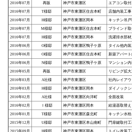
2016年07月
再販
神戸市東灘区
エアコン取付
2016年07月
T様邸
神戸市東灘区住吉本町
店舗内装工事
2016年07月
H様邸
神戸市東灘区岡本
キッチン吊戸
2016年07月
M様邸
神戸市東灘区住吉本町
ブラインド取
2016年07月
H様邸
神戸市東灘区岡本
洗濯排水部材
2016年06月
O様邸
神戸市東灘区鴨子ケ原
タイル他内装
2016年06月
O様邸
神戸市東灘区住吉本町
新築アパート
2016年06月
N様邸
神戸市東灘区鴨子ケ原
マンション内
2016年05月
再販
神戸市東灘区
リビング拡大
2016年03月
A社様
神戸市東灘区
社内レイアウ
2016年03月
H様邸
神戸市東灘区岡本
ダイノックシ
2016年02月
A社様
神戸市東灘区向洋町
全面改装
2016年02月
Ｉ様邸
神戸市東灘区岡本
給湯器取替え
2016年01月
T様邸
神戸市東灘区森北町
キッチン水栓
2015年12月
U様邸
神戸市東灘区本山南町
門扉鍵取付工
2015年09月
H様邸
神戸市東灘区岡本
トイレ改装工