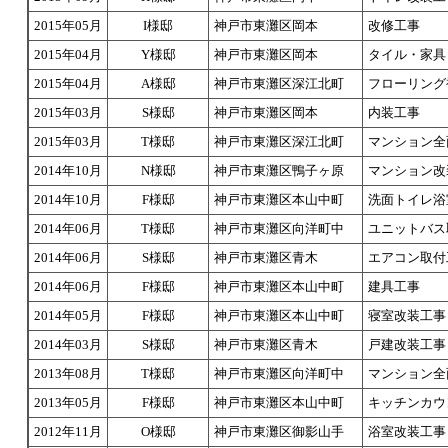
2015年05月
I様邸
神戸市東灘区岡本
改修工事
2015年04月
Y様邸
神戸市東灘区岡本
タイル・家具
2015年04月
A様邸
神戸市東灘区深江北町
フローリング
2015年03月
S様邸
神戸市東灘区岡本
内装工事
2015年03月
T様邸
神戸市東灘区深江北町
マンション全
2014年10月
N様邸
神戸市東灘区鴨子ヶ原
マンション改
2014年10月
F様邸
神戸市東灘区本山中町
洗面トイレ浴
2014年06月
T様邸
神戸市東灘区向洋町中
ユニットバス
2014年06月
S様邸
神戸市東灘区青木
エアコン取付
2014年06月
F様邸
神戸市東灘区本山中町
建具工事
2014年05月
F様邸
神戸市東灘区本山中町
寝室改装工事
2014年03月
S様邸
神戸市東灘区青木
戸建改装工事
2013年08月
T様邸
神戸市東灘区向洋町中
マンション全
2013年05月
F様邸
神戸市東灘区本山中町
キッチンカウ
2012年11月
O様邸
神戸市東灘区御影山手
浴室改装工事