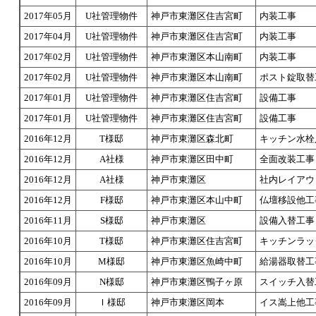
2017年05月
U社管理物件
神戸市東灘区住吉宮町
内装工事
2017年04月
U社管理物件
神戸市東灘区住吉宮町
内装工事
2017年02月
U社管理物件
神戸市東灘区本山南町
内装工事
2017年02月
U社管理物件
神戸市東灘区本山南町
ポスト錠取替
2017年01月
U社管理物件
神戸市東灘区住吉宮町
設備工事
2017年01月
U社管理物件
神戸市東灘区住吉宮町
設備工事
2016年12月
T様邸
神戸市東灘区森北町
キッチン水栓
2016年12月
A社様
神戸市東灘区田中町
全面改装工事
2016年12月
A社様
神戸市東灘区
社内レイアウ
2016年12月
F様邸
神戸市東灘区本山中町
仏壇移設他工
2016年11月
S様邸
神戸市東灘区
設備入替工事
2016年10月
T様邸
神戸市東灘区住吉宮町
キッチンラッ
2016年10月
M様邸
神戸市東灘区魚崎中町
給湯器取替工
2016年09月
N様邸
神戸市東灘区鴨子ヶ原
スイッチ入替
2016年09月
Ｉ様邸
神戸市東灘区岡本
イス嵩上他工