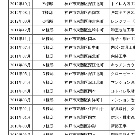
2012年10月
Y様邸
神戸市東灘区深江北町
トイレ内装工
2012年08月
T様邸
神戸市東灘区西岡本
戸建全面改装
2012年03月
O様邸
神戸市東灘区住吉南町
レンジフード
2011年12月
Ｍ様邸
神戸市東灘区魚崎中町
和室改装工事
2011年11月
Ｍ様邸
神戸市東灘区岡本
障子・網戸工
2011年07月
Ｎ様邸
神戸市東灘区田中町
内装･建具工
2011年07月
Ｔ様邸
神戸市東灘区森北町
内装工事
2011年06月
Ａ様邸
神戸市東灘区深江北町
キッチンカウ
2011年05月
Ｏ様邸
神戸市東灘区深江北町
クローゼット
2011年04月
Ａ様邸
神戸市東灘区深江北町
マンション改
2011年04月
Ｈ様邸
神戸市東灘区岡本
1Fトイレ取
2011年03月
Ｕ様邸
神戸市東灘区向洋町中
マンション改
2011年02月
Ｓ様邸
神戸市東灘区住吉山手
家具取付、タ
2011年01月
Ｈ様邸
神戸市東灘区岡本
防水・排水管
2010年08月
Ｄ様邸
神戸市東灘区御影
新築工事
2010年08月
Ｈ様邸
神戸市東灘区岡本
門扉取替え工